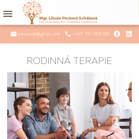
peckovali@gmail.com
+420 737 689 385
RODINNÁ TERAPIE