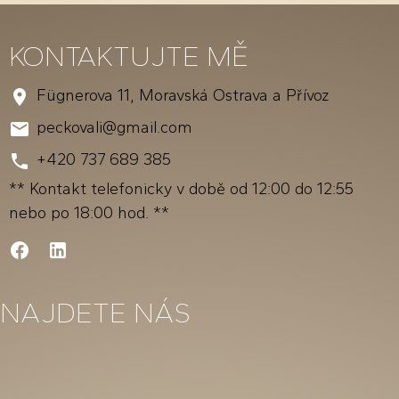
KONTAKTUJTE MĚ
Fügnerova 11, Moravská Ostrava a Přívoz
peckovali@gmail.com
+420 737 689 385
** Kontakt telefonicky v době od 12:00 do 12:55
nebo po 18:00 hod. **
.
.
NAJDETE NÁS